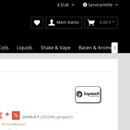
Service/Hilfe
Mein Konto
0,00 € *
Coils
Liquids
Shake & Vape
Basen & Aromen

€ *
24,95 € *
(20,04% gespart)
l. Versandkosten