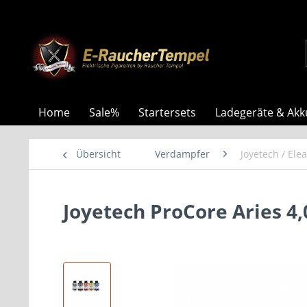
Home
Sale%
Startersets
Ladegeräte & Akk
Übersicht
Verdampfer
Joyetech / Elea
Joyetech ProCore Aries 