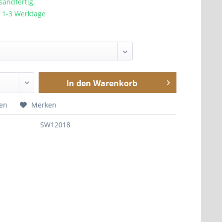
sandfertig,
a. 1-3 Werktage
In den
Warenkorb
hen
Merken
SW12018