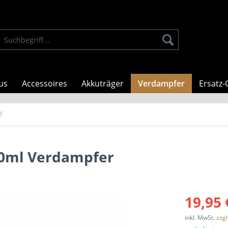
us
Accessoires
Akkuträger
Verdampfer
Ersatz-
f
4,0ml Verdampfer
19,95 
inkl. MwSt.
zzg