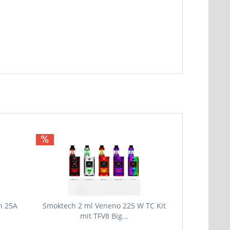
h 25A
Smoktech 2 ml Veneno 225 W TC Kit
Joyetech 2
mit TFV8 Big...