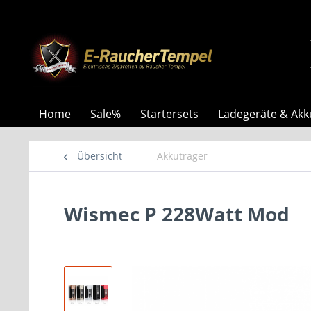
Home
Sale%
Startersets
Ladegeräte & Akk
Übersicht
Akkuträger
Wismec P 228Watt Mod