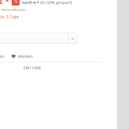
€ *
64,95 € *
(61,59% gespart)
l. Versandkosten
 ca. 5 Tage
hen
Merken
SW11496