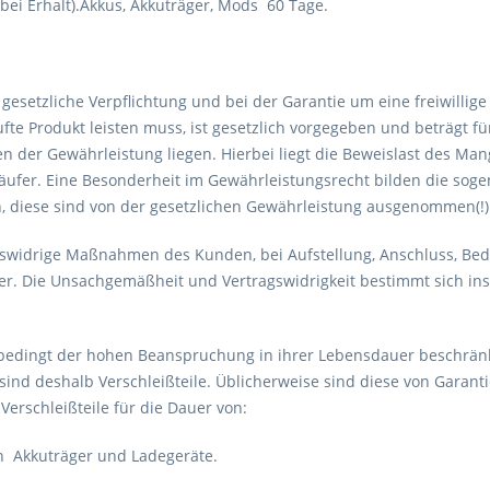
ei Erhalt).Akkus, Akkuträger, Mods 60 Tage.
gesetzliche Verpflichtung und bei der Garantie um eine freiwillige
ufte Produkt leisten muss, ist gesetzlich vorgegeben und beträgt f
en der Gewährleistung liegen. Hierbei liegt die Beweislast des Ma
ufer. Eine Besonderheit im Gewährleistungsrecht bilden die sogena
n, diese sind von der gesetzlichen Gewährleistung ausgenommen(!)
swidrige Maßnahmen des Kunden, bei Aufstellung, Anschluss, Be
r. Die Unsachgemäßheit und Vertragswidrigkeit bestimmt sich in
nd bedingt der hohen Beanspruchung in ihrer Lebensdauer beschrän
sind deshalb Verschleißteile. Üblicherweise sind diese von Gara
Verschleißteile für die Dauer von:
 Akkuträger und Ladegeräte.