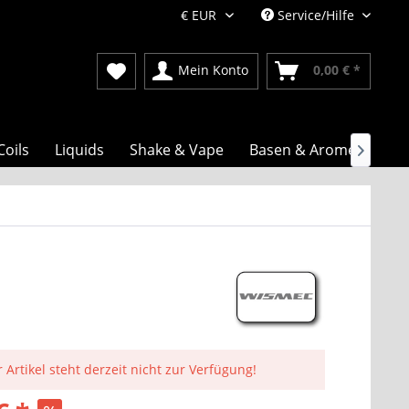
Service/Hilfe
Mein Konto
0,00 € *
Coils
Liquids
Shake & Vape
Basen & Aromen

 Artikel steht derzeit nicht zur Verfügung!