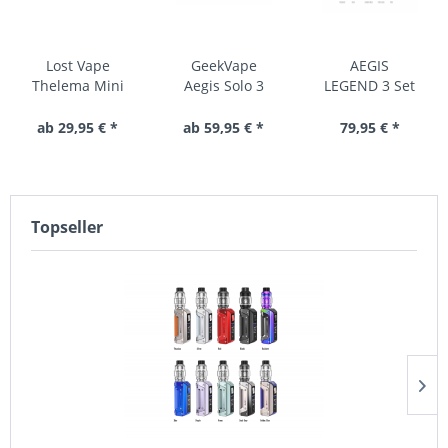
Lost Vape
GeekVape
AEGIS
Thelema Mini
Aegis Solo 3
LEGEND 3 Set
45w Kit mit
Set
UB Lite 3,5 ml
ab 29,95 € *
ab 59,95 € *
79,95 € *
Topseller