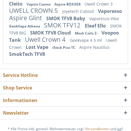
Cleito
Uwell Crown 3
Vaptio Cosmo
Aspire BOXXER
UWELL CROWN 5
Vaporesso
Joyetech Cuboid
Aspire Glint
SMOK TFV8 Baby
Vaporesso Vibe
SMOK TFV12
Eleaf Ello
SMOK
GeekVape Athena
SMOK TFV8 Cloud
Voopoo
TFV8 BIG
Mesh Coils Z-
Uwell Crown 4
Tank
Geekvape 4 5 ml
Uwell
Lost Vape
Crown
Aspire Nautilus
iStick Pico TC
SmokTech TFV8
Service Hotline
Shop Service
Informationen
Newsletter
* Alle Preise inkl. gesetzl. Mehrwertsteuer zzgl.
Versandkosten
und ggf.