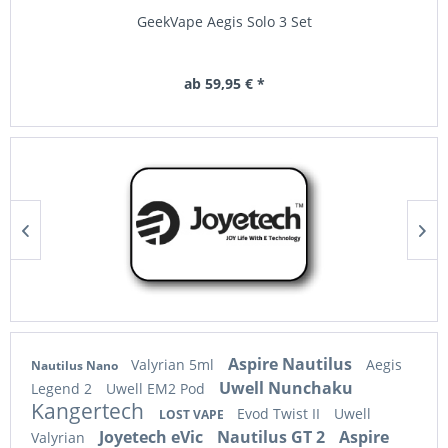
GeekVape Aegis Solo 3 Set
ab 59,95 € *
Aspire Nautilus
Valyrian 5ml
Aegis
Nautilus Nano
Uwell Nunchaku
Legend 2
Uwell EM2 Pod
Kangertech
Evod Twist II
Uwell
LOST VAPE
Joyetech eVic
Nautilus GT 2
Aspire
Valyrian