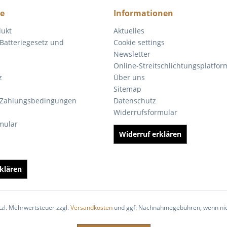
ce
Informationen
dukt
Aktuelles
Batteriegesetz und
Cookie settings
Newsletter
Online-Streitschlichtungsplatfor
z
Über uns
Sitemap
 Zahlungsbedingungen
Datenschutz
Widerrufsformular
mular
Widerruf erklären
klären
etzl. Mehrwertsteuer zzgl.
Versandkosten
und ggf. Nachnahmegebühren, wenn nic