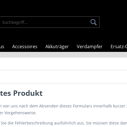
us
Accessoires
Akkuträger
Verdampfer
Ersatz-C
tes Produkt
en von uns nach dem Absenden dieses Formulars innerhalb kurzer
er Vorgehensweise.
en Sie die Fehlerbeschreibung ausführlich aus, Sie müssen diese d