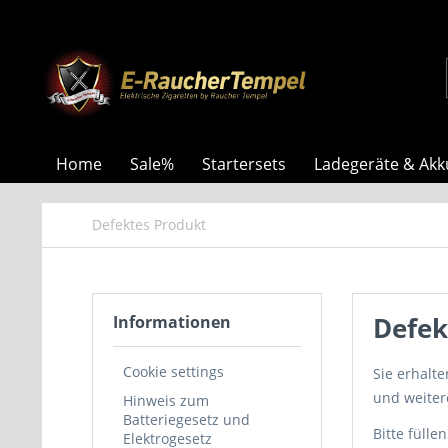
Home
Sale%
Startersets
Ladegeräte & Akk
Defektes Produkt
Defek
Informationen
Cookie settings
Sie erhalt
und weiter
Hinweis zum
Batteriegesetz und
Bitte füll
Elektrogesetz