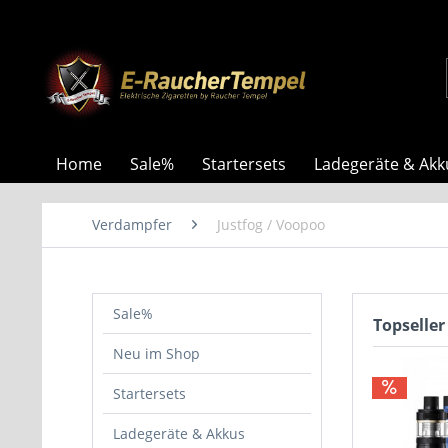
Home
Sale%
Startersets
Ladegeräte & Akk
Verdampfer
Justfog / Voopoo
Sale%
Topseller
Neu im Shop
Startersets
Ladegeräte & Akkus