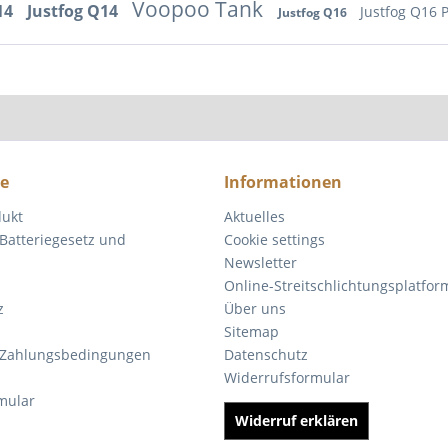
Voopoo Tank
C14
Justfog Q14
Justfog Q16 
Justfog Q16
ce
Informationen
dukt
Aktuelles
Batteriegesetz und
Cookie settings
Newsletter
Online-Streitschlichtungsplatfor
z
Über uns
Sitemap
 Zahlungsbedingungen
Datenschutz
Widerrufsformular
mular
Widerruf erklären