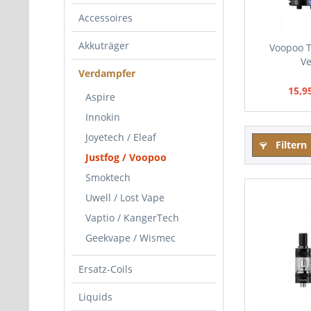
Accessoires
Akkuträger
Voopoo T
V
Verdampfer
15,9
Aspire
Innokin
Joyetech / Eleaf
Filtern
Justfog / Voopoo
Smoktech
Uwell / Lost Vape
Vaptio / KangerTech
Geekvape / Wismec
Ersatz-Coils
Liquids