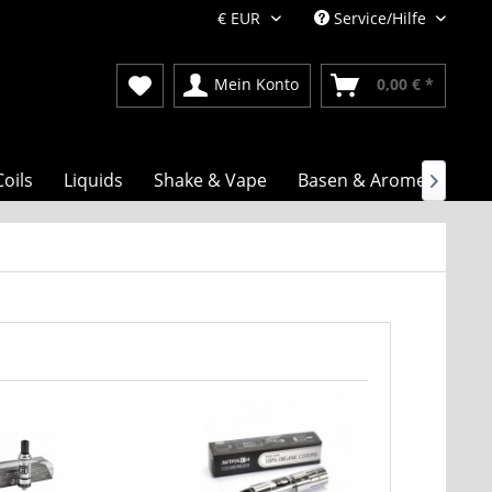
Service/Hilfe
Mein Konto
0,00 € *
Coils
Liquids
Shake & Vape
Basen & Aromen
