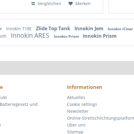
Vergleichen
Merken
Zlide Top Tank
Innokin Jem
ex
Innokin T18E
Innokin iClear
Innokin ARES
Innokin Prism
nith
Innokin Prism
ce
Informationen
dukt
Aktuelles
Batteriegesetz und
Cookie settings
Newsletter
Online-Streitschlichtungsplatfor
z
Über uns
Sitemap