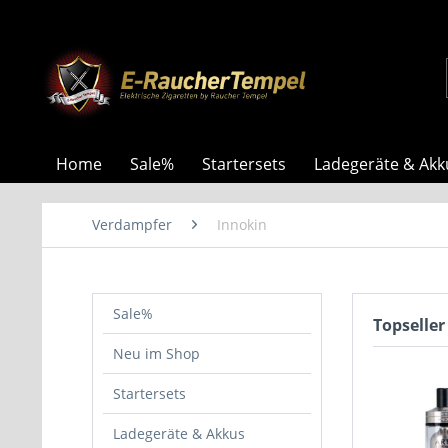
Home
Sale%
Startersets
Ladegeräte & Akk
Verdampfer
Innokin
Sale%
Topseller
Neu im Shop
Startersets
Ladegeräte & Akkus