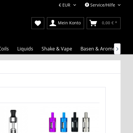
Service/Hilfe
Mein Konto
0,00 € *
Coils
Liquids
Shake & Vape
Basen & Aromen
