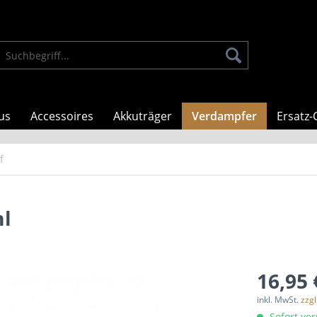
us
Accessoires
Akkuträger
Verdampfer
Ersatz-
f
ml
16,95 
inkl. MwSt.
zzg
Sofort ver