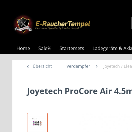
Home
Sale%
Startersets
Ladegeräte & Akk
Übersicht
Verdampfer
Joyetech / Elea
Joyetech ProCore Air 4.5