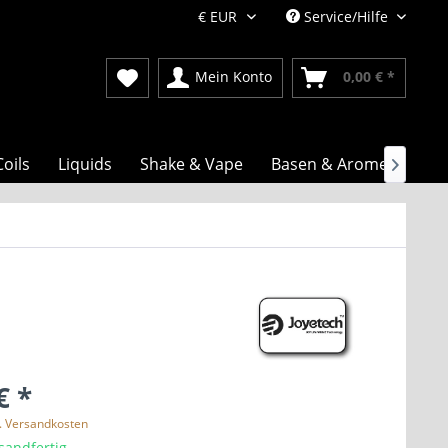
Service/Hilfe
Mein Konto
0,00 € *
Coils
Liquids
Shake & Vape
Basen & Aromen

€ *
l. Versandkosten
sandfertig,