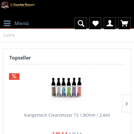
Menü
Sale%
Topseller
Kangertech Clearomizer T2 1,8Ohm / 2,4ml
7,95 € *
9,95 € *