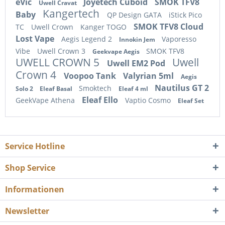
eVic
Joyetech Cuboid
SMOK TFV8
Uwell Cravat
Kangertech
Baby
QP Design GATA
iStick Pico
SMOK TFV8 Cloud
TC
Uwell Crown
Kanger TOGO
Lost Vape
Aegis Legend 2
Vaporesso
Innokin Jem
Vibe
Uwell Crown 3
SMOK TFV8
Geekvape Aegis
UWELL CROWN 5
Uwell
Uwell EM2 Pod
Crown 4
Voopoo Tank
Valyrian 5ml
Aegis
Nautilus GT 2
Smoktech
Solo 2
Eleaf Basal
Eleaf 4 ml
Eleaf Ello
GeekVape Athena
Vaptio Cosmo
Eleaf Set
Service Hotline
Shop Service
Informationen
Newsletter