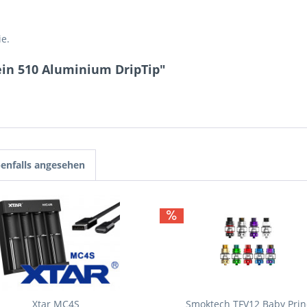
ie.
ein 510 Aluminium DripTip"
enfalls angesehen
Xtar MC4S
Smoktech TFV12 Baby Prin