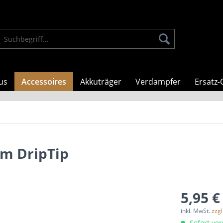
us
Accessoires
Akkuträger
Verdampfer
Ersatz-
um DripTip
5,95 €
inkl. MwSt.
zzg
Sofort ver