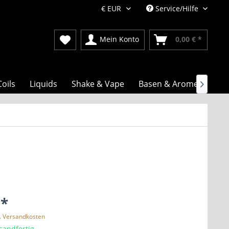
Service/Hilfe
Mein Konto
0,00 € *
Coils
Liquids
Shake & Vape
Basen & Aromen

 *
l. Versandkosten
sandfertig,