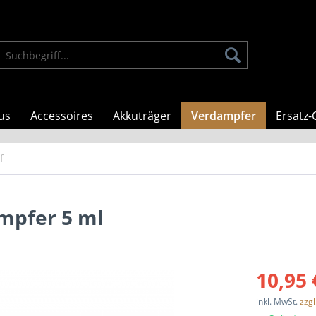
us
Accessoires
Akkuträger
Verdampfer
Ersatz-
f
mpfer 5 ml
10,95 
inkl. MwSt.
zzg