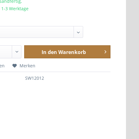
sandfertig,
a. 1-3 Werktage
In den
Warenkorb
hen
Merken
SW12012