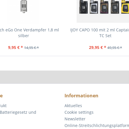
ech eGo One Verdampfer 1,8 ml
IJOY CAPO 100 mit 2 ml Captai
silber
TC Set
9,95 € *
29,95 € *
14,95 € *
49,95 € *
ce
Informationen
dukt
Aktuelles
Batteriegesetz und
Cookie settings
Newsletter
Online-Streitschlichtungsplatfor