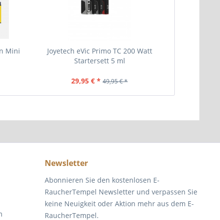
n Mini
Joyetech eVic Primo TC 200 Watt
Eleaf E
Startersett 5 ml
29,95 € *
17
49,95 € *
Newsletter
Abonnieren Sie den kostenlosen E-
RaucherTempel Newsletter und verpassen Sie
keine Neuigkeit oder Aktion mehr aus dem E-
m
RaucherTempel.