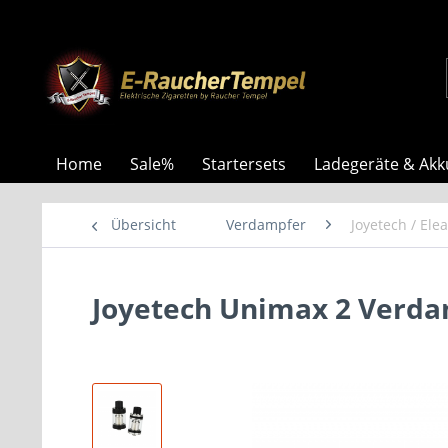
Home
Sale%
Startersets
Ladegeräte & Akk
Übersicht
Verdampfer
Joyetech / Elea
Joyetech Unimax 2 Verda