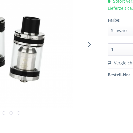
Sofort ver
Lieferzeit c
Farbe:
Vergleic
Bestell-Nr.: