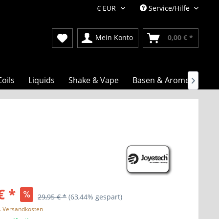
Service/Hilfe
Mein Konto
0,00 € *
Coils
Liquids
Shake & Vape
Basen & Aromen

€ *
29,95 € *
(63,44% gespart)
l. Versandkosten