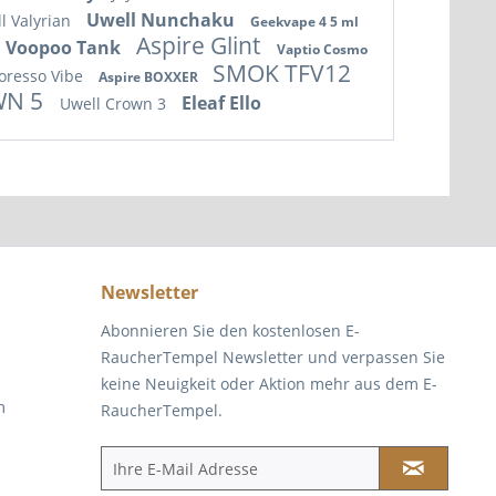
Uwell Nunchaku
l Valyrian
Geekvape 4 5 ml
Aspire Glint
Voopoo Tank
Vaptio Cosmo
SMOK TFV12
oresso Vibe
Aspire BOXXER
WN 5
Eleaf Ello
Uwell Crown 3
Newsletter
Abonnieren Sie den kostenlosen E-
RaucherTempel Newsletter und verpassen Sie
keine Neuigkeit oder Aktion mehr aus dem E-
m
RaucherTempel.