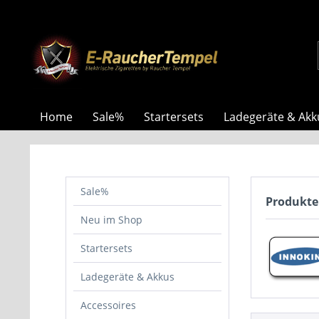
Home
Sale%
Startersets
Ladegeräte & Akk
Sale%
Produkte
Neu im Shop
Startersets
Ladegeräte & Akkus
Accessoires