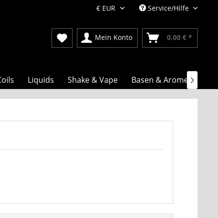
Service/Hilfe
Mein Konto
0,00 € *
oils
Liquids
Shake & Vape
Basen & Aromen
