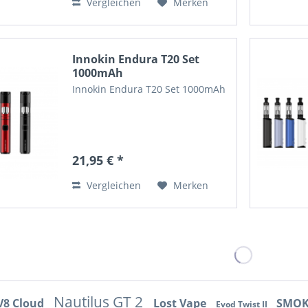
Vergleichen
Merken
Innokin Endura T20 Set
1000mAh
Innokin Endura T20 Set 1000mAh
21,95 € *
Vergleichen
Merken
Nautilus GT 2
V8 Cloud
Lost Vape
SMOK
Evod Twist II