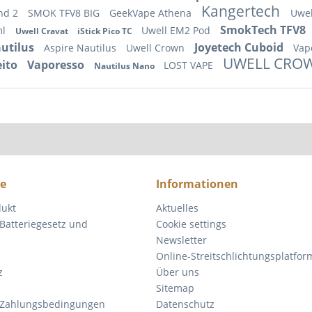
Kangertech
nd 2
SMOK TFV8 BIG
GeekVape Athena
Uwel
SmokTech TFV8
ml
Uwell EM2 Pod
Uwell Cravat
iStick Pico TC
autilus
Joyetech Cuboid
Aspire Nautilus
Uwell Crown
Vap
UWELL CRO
eito
Vaporesso
LOST VAPE
Nautilus Nano
ce
Informationen
dukt
Aktuelles
Batteriegesetz und
Cookie settings
Newsletter
Online-Streitschlichtungsplatfor
z
Über uns
Sitemap
 Zahlungsbedingungen
Datenschutz