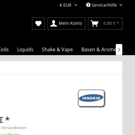
Service/Hilfe
Mein Konto
0,00 € *
oils
Liquids
Shake & Vape
Basen & Aromen

€ *
l. Versandkosten
sandfertig,