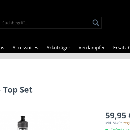
us
Accessoires
Akkuträger
Verdampfer
Ersatz-C
e Top Set
59,95 
inkl. MwSt.
zzg
Sofort ver