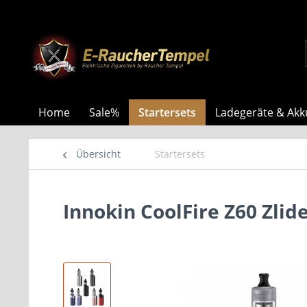
Home
Sale%
Startersets
Ladegeräte & Akk
Übersicht
Startersets
Innokin CoolFire Z60 Zlid