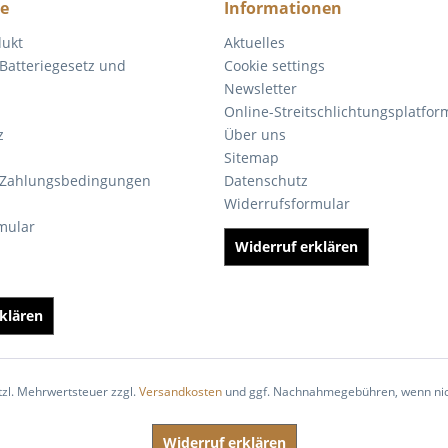
ce
Informationen
dukt
Aktuelles
Batteriegesetz und
Cookie settings
Newsletter
Online-Streitschlichtungsplatfor
z
Über uns
Sitemap
 Zahlungsbedingungen
Datenschutz
Widerrufsformular
mular
Widerruf erklären
klären
etzl. Mehrwertsteuer zzgl.
Versandkosten
und ggf. Nachnahmegebühren, wenn nic
Widerruf erklären