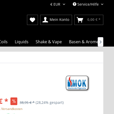
Service/Hilfe
Mein Konto
0,00 € *
Coils
Liquids
Shake & Vape
Basen & Aromen

€ *
38,95 € *
(28,24% gespart)
l. Versandkosten