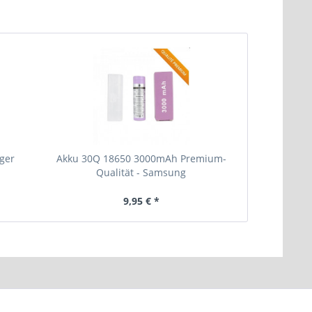
rger
Akku 30Q 18650 3000mAh Premium-
SMOK TFV8 C
Qualität - Samsung
9,95 € *
15