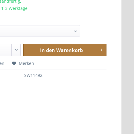
sandfertig,
a. 1-3 Werktage
In den
Warenkorb
hen
Merken
SW11492