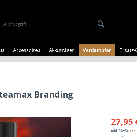
us
Accessoires
Akkuträger
Verdampfer
Ersatz-
Steamax Branding
27,95 
inkl. MwSt.
zzg