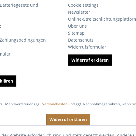
Batteriegesetz und
Cookie settings
Newsletter
Online-Streitschlichtungsplatfor
z
Über uns
Sitemap
 Zahlungsbedingungen
Datenschutz
Widerrufsformular
mular
Widerruf erklären
klären
etzl. Mehrwertsteuer zzgl.
Versandkosten
und ggf. Nachnahmegebühren, wenn nic
Widerruf erklären
 der Website erforderlich sind und stets gesetzt werden. Andere C