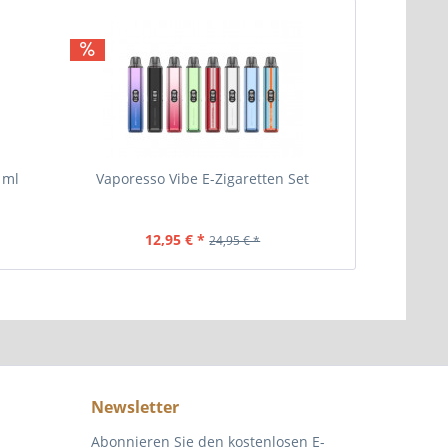
 ml
Vaporesso Vibe E-Zigaretten Set
Wotofo
12,95 € *
14
24,95 € *
Newsletter
Abonnieren Sie den kostenlosen E-