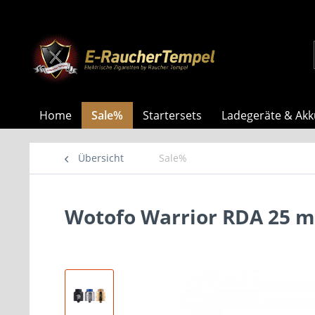
Home
Sale%
Startersets
Ladegeräte & Akk
Übersicht
Sale%
Wotofo Warrior RDA 25 