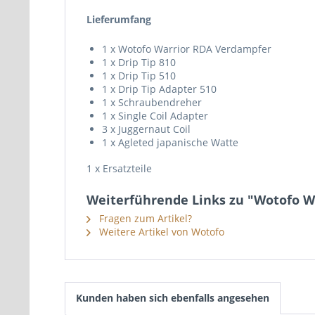
Lieferumfang
1 x Wotofo Warrior RDA Verdampfer
1 x Drip Tip 810
1 x Drip Tip 510
1 x Drip Tip Adapter 510
1 x Schraubendreher
1 x Single Coil Adapter
3 x Juggernaut Coil
1 x Agleted japanische Watte
1 x Ersatzteile
Weiterführende Links zu "Wotofo 
Fragen zum Artikel?
Weitere Artikel von Wotofo
Kunden haben sich ebenfalls angesehen