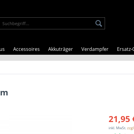
us
Accessoires
Akkuträger
Verdampfer
Ersatz-
mm
21,95 
inkl. MwSt.
zzg