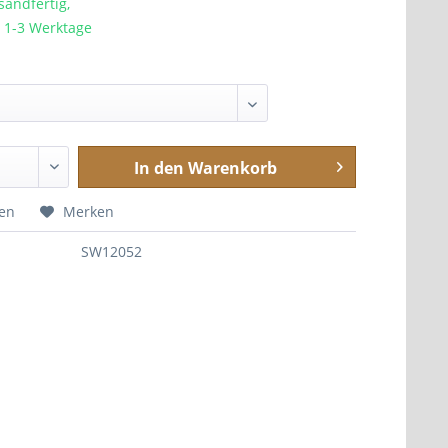
sandfertig,
a. 1-3 Werktage
In den
Warenkorb
hen
Merken
SW12052