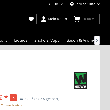
Service/Hilfe
Mein Konto
0,00 € *
Coils
Liquids
Shake & Vape
Basen & Aromen

€ *
34,95 € *
(37,2% gespart)
l. Versandkosten