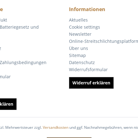
ce
Informationen
dukt
Aktuelles
Batteriegesetz und
Cookie settings
Newsletter
Online-Streitschlichtungsplatfor
z
Über uns
Sitemap
 Zahlungsbedingungen
Datenschutz
Widerrufsformular
mular
Widerruf erklären
klären
etzl. Mehrwertsteuer zzgl.
Versandkosten
und ggf. Nachnahmegebühren, wenn nic