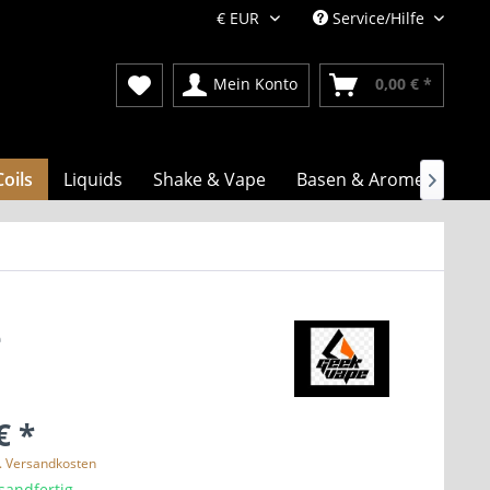
Service/Hilfe
Mein Konto
0,00 € *
Coils
Liquids
Shake & Vape
Basen & Aromen

e
€ *
l. Versandkosten
sandfertig,