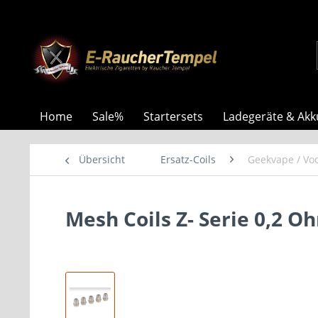
Home
Sale%
Startersets
Ladegeräte & Akk
Übersicht
Ersatz-Coils
Geekvape / Vo
Mesh Coils Z- Serie 0,2 O