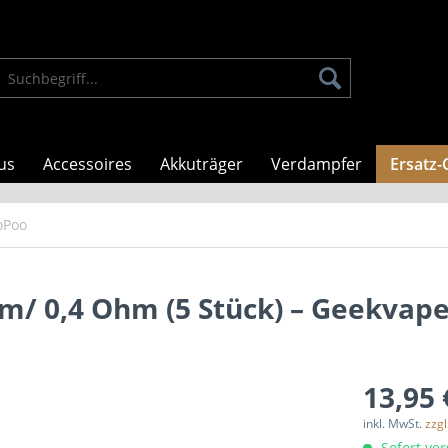
us
Accessoires
Akkuträger
Verdampfer
Ersatz-
oPoo
hm/ 0,4 Ohm (5 Stück) – Geekvap
13,95 
inkl. MwSt.
zzg
Sofort ver