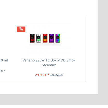
10 ml
Veneno 225W TC Box MOD Smok
Mxjo 1865
Steamax
liter)
29,95 € *
69,95 € *