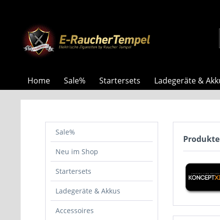
Home
Sale%
Startersets
Ladegeräte & Akk
Sale%
Produkte
Neu im Shop
Startersets
Ladegeräte & Akkus
Accessoires