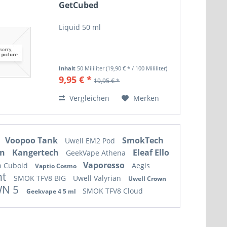
GetCubed
Liquid 50 ml
Inhalt
50 Mililiter
(19,90 € * / 100 Mililiter)
9,95 € *
19,95 € *
Vergleichen
Merken
Voopoo Tank
SmokTech
Uwell EM2 Pod
wn
Kangertech
Eleaf Ello
GeekVape Athena
Vaporesso
h Cuboid
Aegis
Vaptio Cosmo
nt
SMOK TFV8 BIG
Uwell Valyrian
Uwell Crown
WN 5
SMOK TFV8 Cloud
Geekvape 4 5 ml