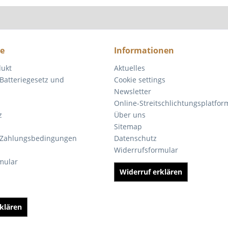
ce
Informationen
dukt
Aktuelles
Batteriegesetz und
Cookie settings
Newsletter
Online-Streitschlichtungsplatfor
z
Über uns
Sitemap
 Zahlungsbedingungen
Datenschutz
Widerrufsformular
mular
Widerruf erklären
klären