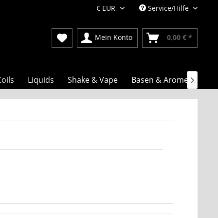
Service/Hilfe
Mein Konto
0,00 € *
oils
Liquids
Shake & Vape
Basen & Aromen
