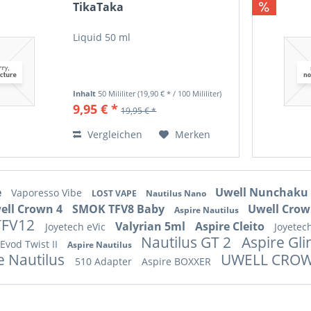
TikaTaka
Liquid 50 ml
Inhalt
50 Mililiter
(19,90 € * / 100 Mililiter)
9,95 € *
19,95 € *
Vergleichen
Merken
e
Uwell Nunchaku
Vaporesso Vibe
LOST VAPE
Nautilus Nano
ell Crown 4
SMOK TFV8 Baby
Uwell Cro
Aspire Nautilus
TFV12
Valyrian 5ml
Aspire Cleito
Joyetech eVic
Joyetec
Nautilus GT 2
Aspire Gli
Evod Twist II
Aspire Nautilus
e Nautilus
UWELL CRO
510 Adapter
Aspire BOXXER