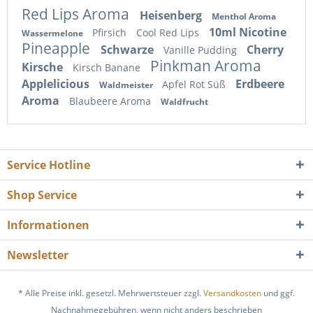
Red Lips Aroma
Heisenberg
Menthol Aroma
10ml Nicotine
Pfirsich
Cool Red Lips
Wassermelone
Pineapple
Schwarze
Cherry
Vanille Pudding
Pinkman Aroma
Kirsche
Kirsch Banane
Applelicious
Erdbeere
Apfel Rot Süß
Waldmeister
Aroma
Blaubeere Aroma
Waldfrucht
Service Hotline
Shop Service
Informationen
Newsletter
* Alle Preise inkl. gesetzl. Mehrwertsteuer zzgl.
Versandkosten
und ggf.
Nachnahmegebühren, wenn nicht anders beschrieben