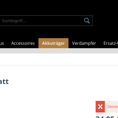
us
Accessoires
Akkuträger
Verdampfer
Ersatz-
att
Dieser