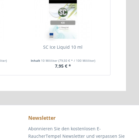
SC Ice Liquid 10 ml
SC Sauer
liter)
Inhalt
10 Mililiter
(79,50 € * / 100 Mililiter)
Inhalt
10 Mil
7,95 € *
Newsletter
Abonnieren Sie den kostenlosen E-
RaucherTempel Newsletter und verpassen Sie