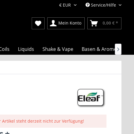
Service/Hilfe
Mein Konto
0,00 € *
Coils
Liquids
Shake & Vape
Basen & Aromen

 Artikel steht derzeit nicht zur Verfügung!