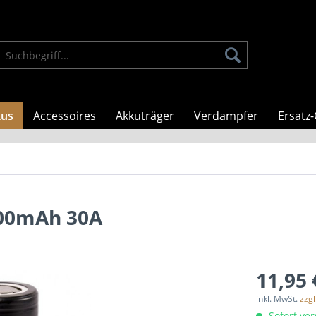
kus
Accessoires
Akkuträger
Verdampfer
Ersatz-
00mAh 30A
11,95 
inkl. MwSt.
zzg
Sofort ver