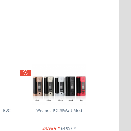
em BVC
Wismec P 228Watt Mod
Eleaf 
24,95 € *
64,95 € *