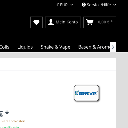
Service/Hilfe
Mein Konto
0,00 € *
Coils
Liquids
Shake & Vape
Basen & Aromen

€ *
l. Versandkosten
sandfertig,