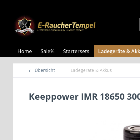
Home
Sale%
Startersets
Ladegeräte & Ak
Übersicht
Ladegeräte & Akkus
Keeppower IMR 18650 30