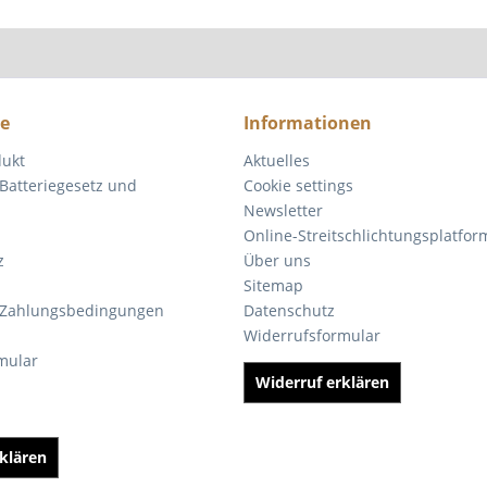
ce
Informationen
dukt
Aktuelles
Batteriegesetz und
Cookie settings
Newsletter
Online-Streitschlichtungsplatfor
z
Über uns
Sitemap
 Zahlungsbedingungen
Datenschutz
Widerrufsformular
mular
Widerruf erklären
klären