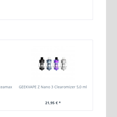
Steamax
GEEKVAPE Z Nano 3 Clearomizer 5,0 ml
Joyetech 
21,95 € *
24