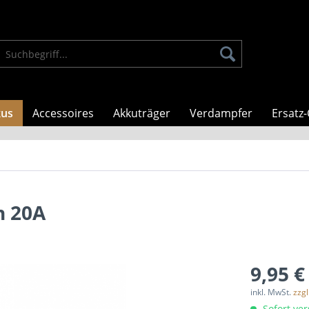
kus
Accessoires
Akkuträger
Verdampfer
Ersatz-
h 20A
9,95 €
inkl. MwSt.
zzg
Sofort ver