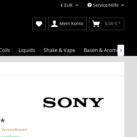
Service/Hilfe
Mein Konto
0,00 € *
Coils
Liquids
Shake & Vape
Basen & Aromen

 *
l. Versandkosten
sandfertig,