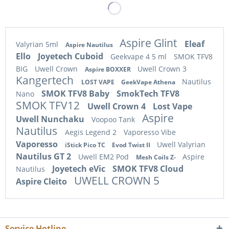
Aspire Glint
Eleaf
Valyrian 5ml
Aspire Nautilus
Ello
Joyetech Cuboid
Geekvape 4 5 ml
SMOK TFV8
BIG
Uwell Crown
Uwell Crown 3
Aspire BOXXER
Kangertech
Nautilus
LOST VAPE
GeekVape Athena
SMOK TFV8 Baby
SmokTech TFV8
Nano
SMOK TFV12
Uwell Crown 4
Lost Vape
Aspire
Uwell Nunchaku
Voopoo Tank
Nautilus
Aegis Legend 2
Vaporesso Vibe
Vaporesso
Uwell Valyrian
iStick Pico TC
Evod Twist II
Nautilus GT 2
Uwell EM2 Pod
Aspire
Mesh Coils Z-
Joyetech eVic
SMOK TFV8 Cloud
Nautilus
UWELL CROWN 5
Aspire Cleito
Service Hotline