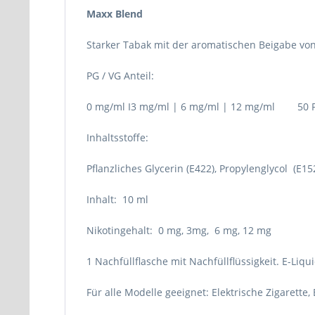
Maxx Blend
Starker Tabak mit der aromatischen Beigabe von
PG / VG Anteil:
0 mg/ml I3 mg/ml | 6 mg/ml | 12 mg/ml 50 P
Inhaltsstoffe:
Pflanzliches Glycerin (E422), Propylenglycol (E
Inhalt: 10 ml
Nikotingehalt: 0 mg, 3mg, 6 mg, 12 mg
1 Nachfüllflasche mit Nachfüllflüssigkeit. E-Liq
Für alle Modelle geeignet: Elektrische Zigarette, 