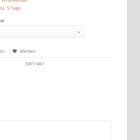
l. Versandkosten
 ca. 5 Tage
ke:
hen
Merken
SW11461