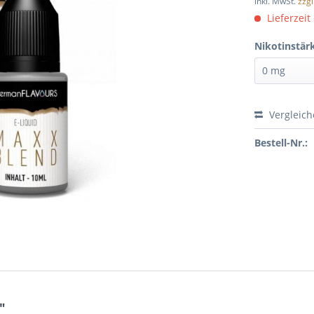
inkl. MwSt.
zzg
Lieferzeit
Nikotinstär
Vergleic
Bestell-Nr.:
"