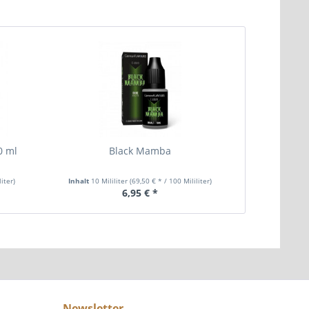
0 ml
Black Mamba
SC Mar
liter)
Inhalt
10 Mililiter
(69,50 € * / 100 Mililiter)
Inhalt
10 Mil
6,95 € *
Newsletter