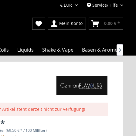
Service/Hilfe
Mein Konto
0,00 € *
oils
Liquids
Shake & Vape
Basen & Aromen

 Artikel steht derzeit nicht zur Verfügung!
 *
iter (69,50 € * / 100 Mililiter)