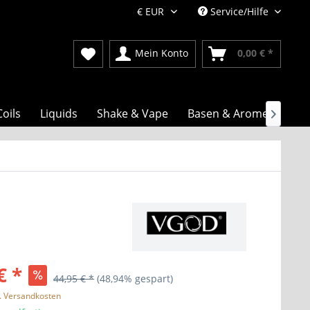
Service/Hilfe
Mein Konto
0,00 € *
Coils
Liquids
Shake & Vape
Basen & Aromen

€ *
44,95 € *
(48,94% gespart)
l. Versandkosten