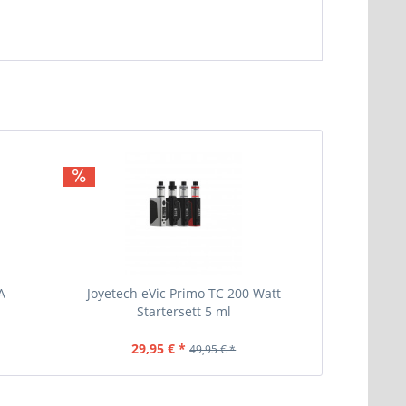
A
Joyetech eVic Primo TC 200 Watt
Vaporesso
Startersett 5 ml
29,95 € *
12
49,95 € *