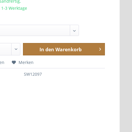
sandfertig,
a. 1-3 Werktage
In den
Warenkorb
hen
Merken
SW12097