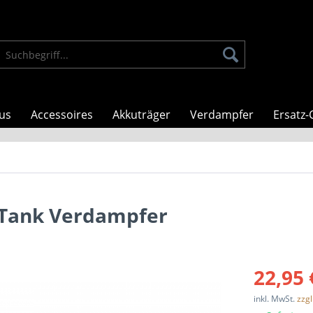
us
Accessoires
Akkuträger
Verdampfer
Ersatz-
 Tank Verdampfer
22,95 
inkl. MwSt.
zzg