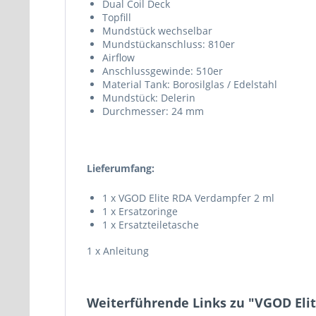
Dual Coil Deck
Topfill
Mundstück wechselbar
Mundstückanschluss: 810er
Airflow
Anschlussgewinde: 510er
Material Tank: Borosilglas / Edelstahl
Mundstück: Delerin
Durchmesser: 24 mm
Lieferumfang:
1 x VGOD Elite RDA Verdampfer 2 ml
1 x Ersatzoringe
1 x Ersatzteiletasche
1 x Anleitung
Weiterführende Links zu "VGOD Eli