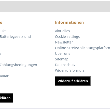
ce
Informationen
dukt
Aktuelles
Batteriegesetz und
Cookie settings
Newsletter
Online-Streitschlichtungsplatfor
z
Über uns
Sitemap
 Zahlungsbedingungen
Datenschutz
Widerrufsformular
mular
Widerruf erklären
klären