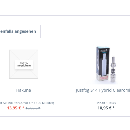
enfalls angesehen
Hakuna
Justfog S14 Hybrid Clearom
lt
50 Mililiter
(27,90 € * / 100 Mililiter)
Inhalt
1 Stück
13,95 € *
10,95 € *
18,95 € *