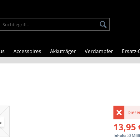
us
Accessoires
Akkuträger
Verdampfer
Ersatz-C
Dieser
13,95 
Inhalt:
50 Milil