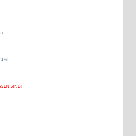
n.
rden.
SEN SIND!