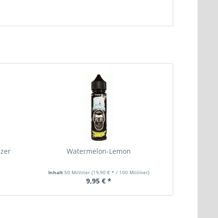
izer
Watermelon-Lemon
10ml Nic
Inhalt
50 Mililiter
(19,90 € * / 100 Mililiter)
Inhalt
10 Mil
9,95 € *