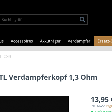
us
Accessoires
Akkuträger
Verdampfer
Ersatz-
i Coils
TL Verdampferkopf 1,3 Ohm
13,95 
inkl. MwSt.
zzg
Sofort ver