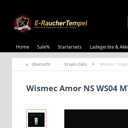
Home
Sale%
Startersets
Ladegeräte & Akk
Übersicht
Ersatz-Coils
Wismec / Sigele
Wismec Amor NS WS04 M