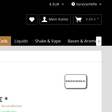
Service/Hilfe
Mein Konto
0,00 € *
Coils
Liquids
Shake & Vape
Basen & Aromen

€ *
l. Versandkosten
sandfertig,